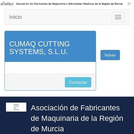
Inicio
Toggle
navigati
CUMAQ CUTTING
SYSTEMS, S.L.U.
Volver
Contactar
Asociación de Fabricantes
de Maquinaria de la Región
de Murcia