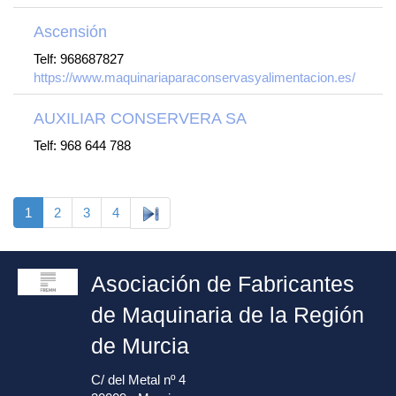
Ascensión
Telf: 968687827
https://www.maquinariaparaconservasyalimentacion.es/
AUXILIAR CONSERVERA SA
Telf: 968 644 788
1
2
3
4
Asociación de Fabricantes
de Maquinaria de la Región
de Murcia
C/ del Metal nº 4